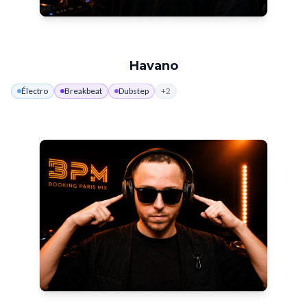
Havano
Électro
Breakbeat
Dubstep
+
2