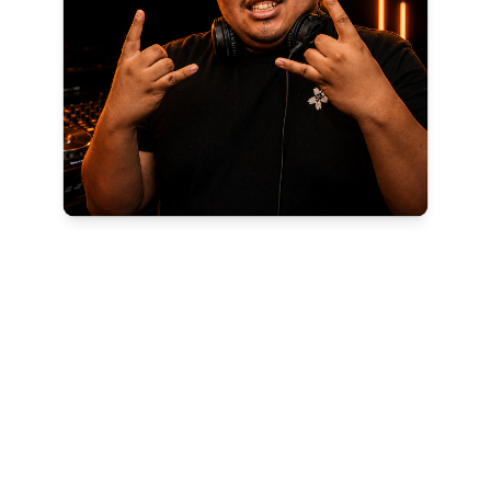
Herizo
Deep House
Électro